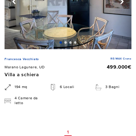
RE/MAX Crono
Francesca Vecchiato
499.000€
Marano Lagunare, UD
Villa a schiera
194 mq
6 Locali
3 Bagni
4 Camere da
letto
1