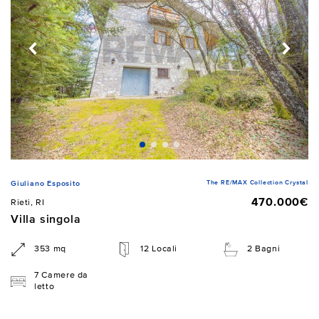
The RE/MAX Collection Crystal
Giuliano Esposito
470.000€
Rieti, RI
Villa singola
353 mq
12 Locali
2 Bagni
7 Camere da
letto