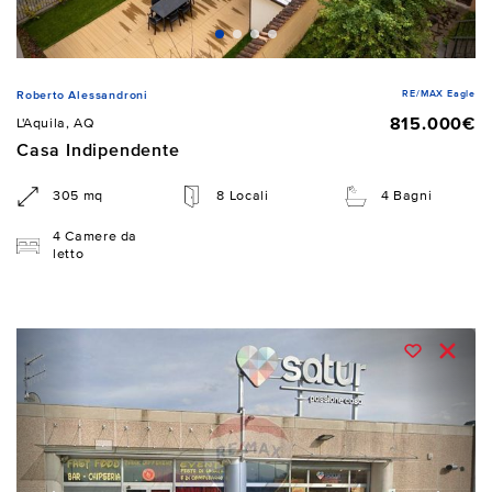
RE/MAX Eagle
Roberto Alessandroni
815.000€
L'Aquila, AQ
Casa Indipendente
305 mq
8 Locali
4 Bagni
4 Camere da
letto