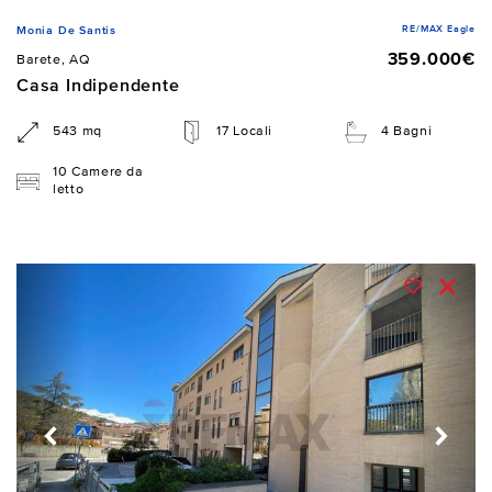
RE/MAX Eagle
Monia De Santis
359.000€
Barete, AQ
Casa Indipendente
543 mq
17 Locali
4 Bagni
10 Camere da
letto