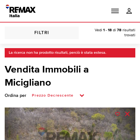
Vedi
1 - 18
di
78
risultati
FILTRI
trovati
La ricerca non ha prodotto risultati, perciò è stata estesa.
Vendita Immobili a
Micigliano
Ordina per