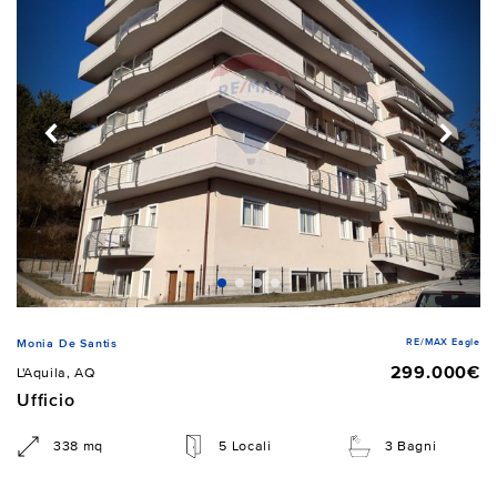
RE/MAX Eagle
Monia De Santis
299.000€
L'Aquila, AQ
Ufficio
338 mq
5 Locali
3 Bagni