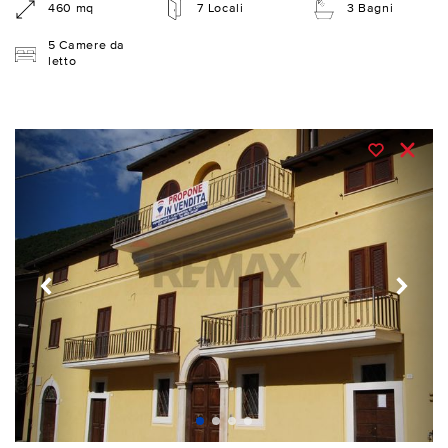
460 mq
7 Locali
3 Bagni
5 Camere da
letto