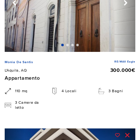
RE/MAX Eagle
Monia De Santis
300.000€
L'Aquila, AQ
Appartamento
110 mq
4 Locali
3 Bagni
3 Camere da
letto