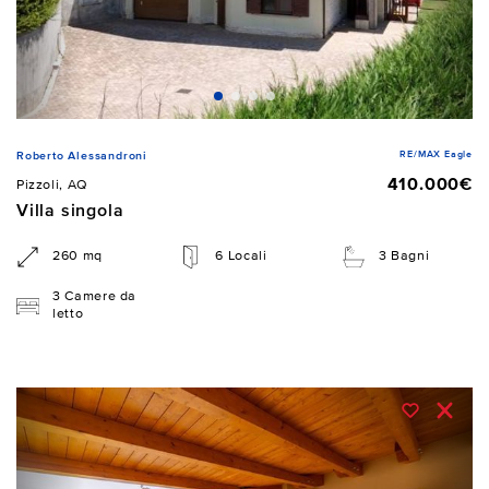
RE/MAX Eagle
Roberto Alessandroni
410.000€
Pizzoli, AQ
Villa singola
260 mq
6 Locali
3 Bagni
3 Camere da
letto