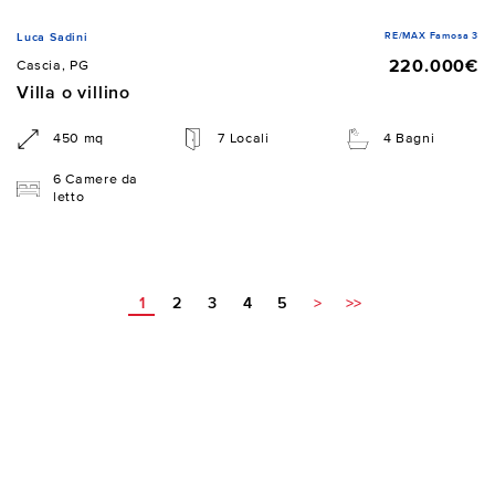
RE/MAX Famosa 3
Luca Sadini
220.000€
Cascia, PG
Villa o villino
450 mq
7 Locali
4 Bagni
6 Camere da
letto
1
2
3
4
5
>
>>