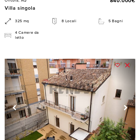
840.000€
Oricola, AQ
Villa singola
325 mq
8 Locali
5 Bagni
4 Camere da
letto