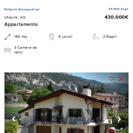
RE/MAX Eagle
Roberto Alessandroni
430.000€
L'Aquila, AQ
Appartamento
160 mq
6 Locali
2 Bagni
3 Camere da
letto