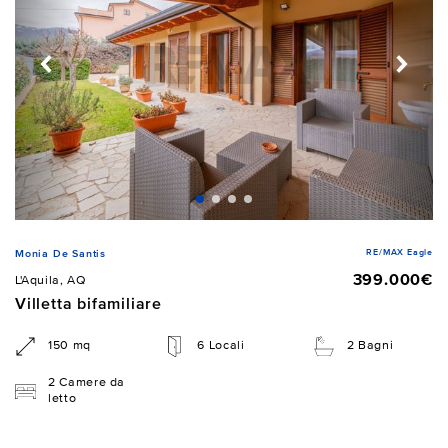
RE/MAX Eagle
Monia De Santis
399.000€
L'Aquila, AQ
Villetta bifamiliare
150 mq
6 Locali
2 Bagni
2 Camere da
letto