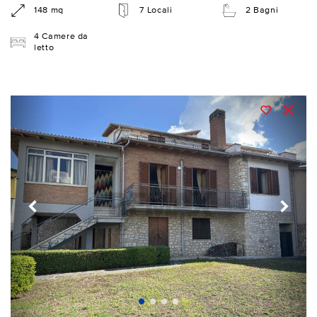
148 mq
7 Locali
2 Bagni
4 Camere da
letto