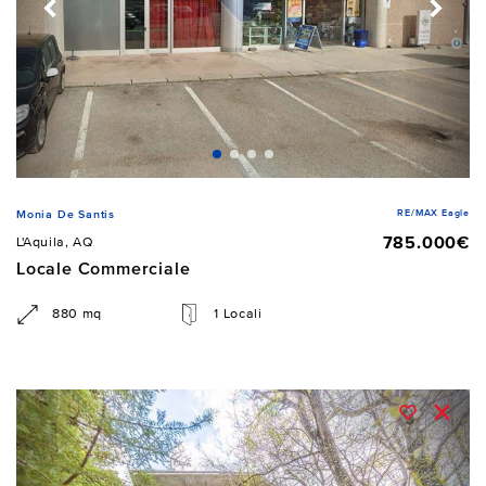
RE/MAX Eagle
Monia De Santis
785.000€
L'Aquila, AQ
Locale Commerciale
880 mq
1 Locali