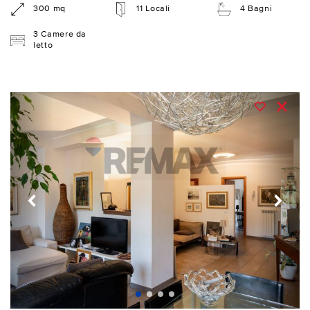
300 mq
11 Locali
4 Bagni
3 Camere da
letto