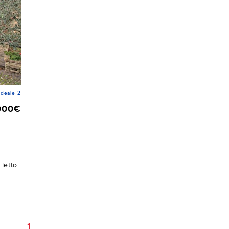
deale 2
000€
letto
1