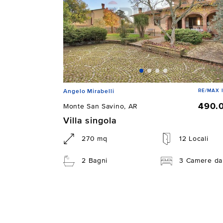
RE/MAX I
Angelo Mirabelli
490.
Monte San Savino, AR
Villa singola
270 mq
12 Locali
2 Bagni
3 Camere da 