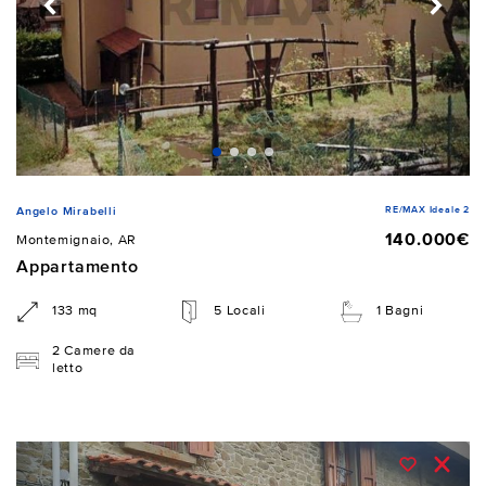
RE/MAX Ideale 2
Angelo Mirabelli
140.000€
Montemignaio, AR
Appartamento
133 mq
5 Locali
1 Bagni
2 Camere da
letto