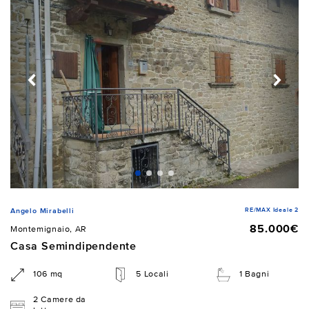
RE/MAX Ideale 2
Angelo Mirabelli
85.000€
Montemignaio, AR
Casa Semindipendente
106 mq
5 Locali
1 Bagni
2 Camere da