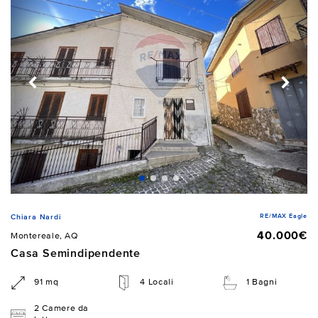
RE/MAX Eagle
Chiara Nardi
40.000€
Montereale, AQ
Casa Semindipendente
91 mq
4 Locali
1 Bagni
2 Camere da