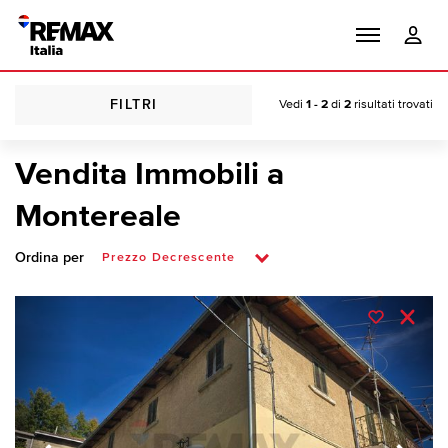
FILTRI
Vedi
1 - 2
di
2
risultati trovati
Vendita Immobili a
Montereale
Ordina per