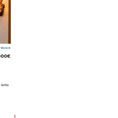
 Venere
000€
letto
1