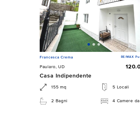
RE/MAX Pu
Francesca Crema
120.
Paularo, UD
Casa Indipendente
155 mq
5 Locali
2 Bagni
4 Camere da 