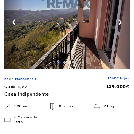
RE/MAX Project
Kevin Franceschelli
149.000€
Quiliano, SV
Casa Indipendente
300 mq
8 Locali
2 Bagni
6 Camere da
letto