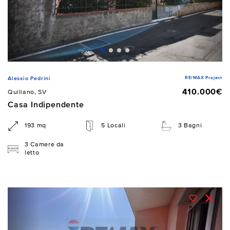
RE/MAX Project
Alessio Pedrini
410.000€
Quiliano, SV
Casa Indipendente
193 mq
5 Locali
3 Bagni
3 Camere da
letto