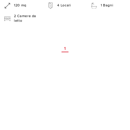
120 mq
4 Locali
1 Bagni
2 Camere da
letto
1