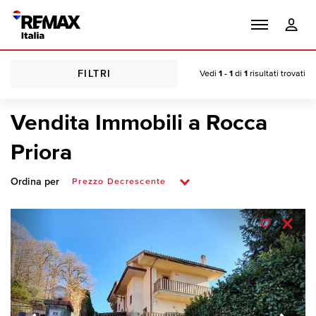
FILTRI
Vedi
1 - 1
di
1
risultati trovati
Vendita Immobili a Rocca
Priora
Ordina per