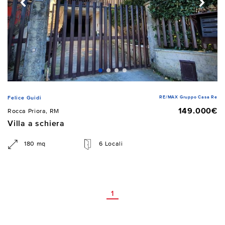
RE/MAX Gruppo Casa Re
Felice Guidi
149.000€
Rocca Priora, RM
Villa a schiera
180 mq
6 Locali
1