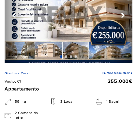
RE/MAX Onda Marina
Gianluca Rucci
255.000€
Vasto, CH
Appartamento
59 mq
3 Locali
1 Bagni
2 Camere da
letto