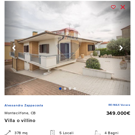
RE/MAX Venere
Alessandra Zappacosta
349.000€
Montecilfone, CB
Villa o villino
378 mq
5 Locali
4 Bagni