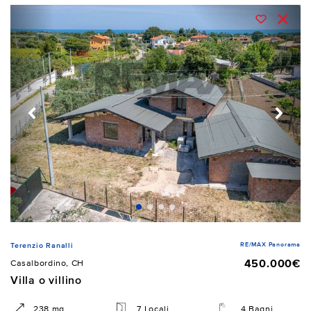
RE/MAX Panorama
Terenzio Ranalli
450.000€
Casalbordino, CH
Villa o villino
238 mq
7 Locali
4 Bagni