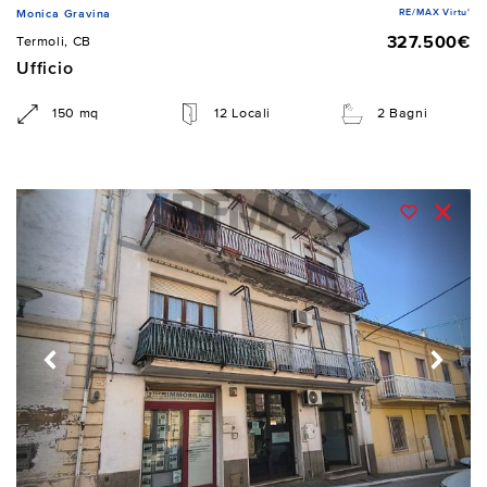
RE/MAX Virtu'
Monica Gravina
327.500€
Termoli, CB
Ufficio
150 mq
12 Locali
2 Bagni