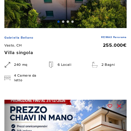
RE/MAX Panorama
Gabriella Bellano
255.000€
Vasto, CH
Villa singola
240 mq
6 Locali
2 Bagni
4 Camere da
letto