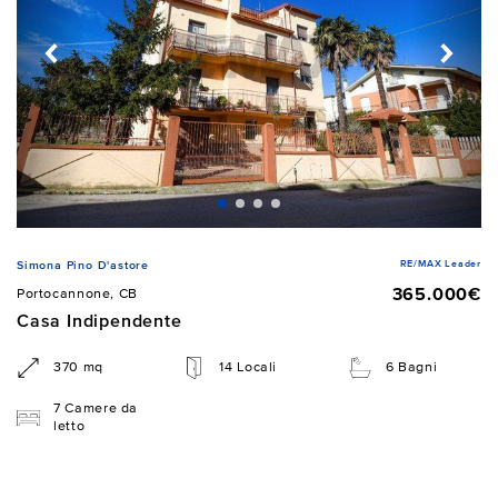
RE/MAX Leader
Simona Pino D'astore
365.000€
Portocannone, CB
Casa Indipendente
370 mq
14 Locali
6 Bagni
7 Camere da
letto