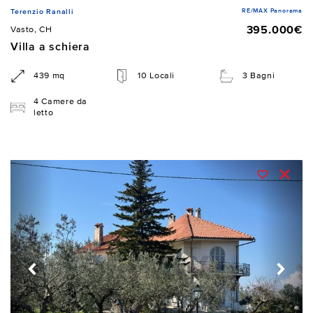
RE/MAX Panorama
Terenzio Ranalli
395.000€
Vasto, CH
Villa a schiera
439 mq
10 Locali
3 Bagni
4 Camere da
letto