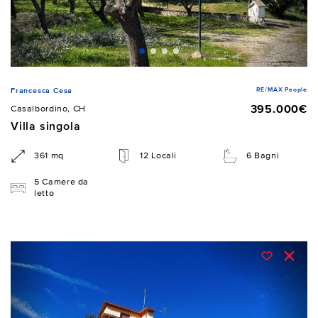
RE/MAX People
Francesca Cesa
395.000€
Casalbordino, CH
Villa singola
361 mq
12 Locali
6 Bagni
5 Camere da
letto