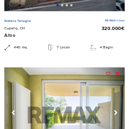
RE/MAX Lilium
Stefano Tenaglia
320.000€
Cupello, CH
Altro
440 mq
7 Locali
4 Bagni