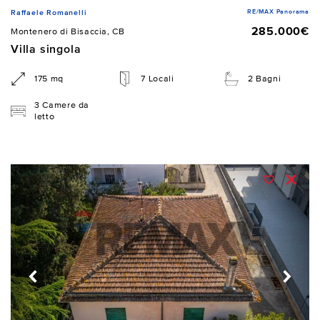
RE/MAX Panorama
Raffaele Romanelli
285.000€
Montenero di Bisaccia, CB
Villa singola
175 mq
7 Locali
2 Bagni
3 Camere da
letto