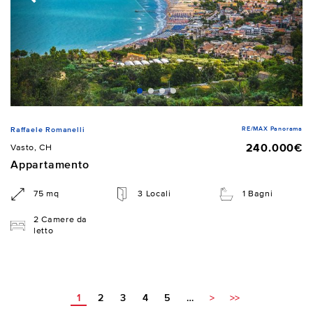
RE/MAX Panorama
Raffaele Romanelli
240.000€
Vasto, CH
Appartamento
75 mq
3 Locali
1 Bagni
2 Camere da
letto
1
2
3
4
5
…
>
>>