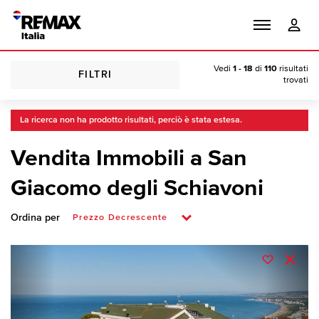
Vedi
1 - 18
di
110
risultati
FILTRI
trovati
La ricerca non ha prodotto risultati, perciò è stata estesa.
Vendita Immobili a San
Giacomo degli Schiavoni
Ordina per