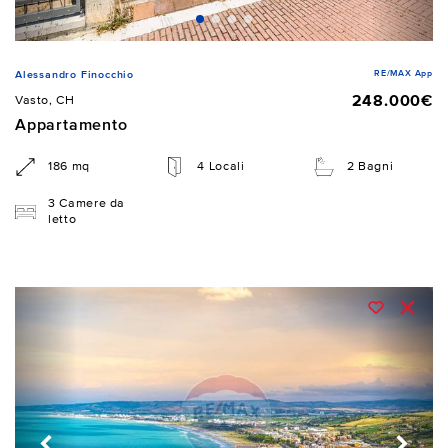
RE/MAX App
Alessandro Finocchio
248.000€
Vasto, CH
Appartamento
186 mq
4 Locali
2 Bagni
3 Camere da
letto