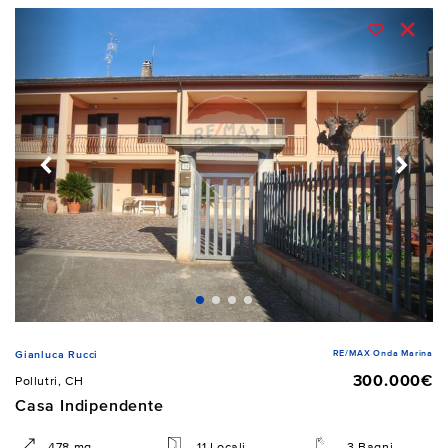
RE/MAX Onda Marina
Gianluca Rucci
300.000€
Pollutri, CH
Casa Indipendente
478 mq
11 Locali
3 Bagni