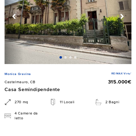
RE/MAX Virtu'
Monica Gravina
315.000€
Castelmauro, CB
Casa Semindipendente
270 mq
11 Locali
2 Bagni
4 Camere da
letto