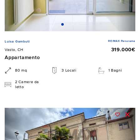
RE/MAX Panorama
Luisa Gambuti
319.000€
Vasto, CH
Appartamento
80 mq
3 Locali
1 Bagni
2 Camere da
letto