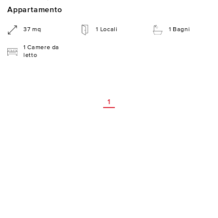
Appartamento
37 mq
1 Locali
1 Bagni
1 Camere da
letto
1