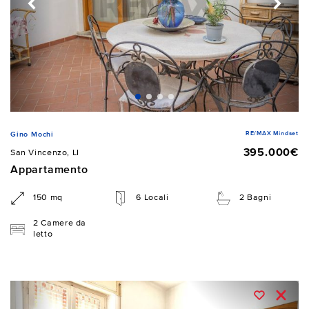
RE/MAX Mindset
Gino Mochi
395.000€
San Vincenzo, LI
Appartamento
150 mq
6 Locali
2 Bagni
2 Camere da
letto