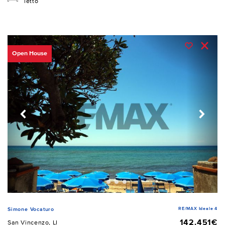
letto
Open House
RE/MAX Ideale 4
Simone Vocaturo
142.451€
San Vincenzo, LI