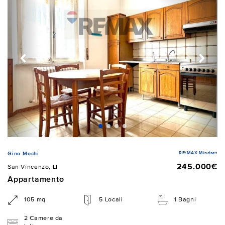
RE/MAX Mindset
Gino Mochi
245.000€
San Vincenzo, LI
Appartamento
105 mq
5 Locali
1 Bagni
2 Camere da