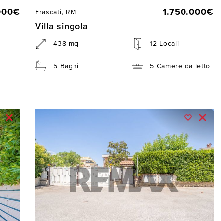
000€
1.750.000€
Frascati, RM
Villa singola
438 mq
12 Locali
5 Bagni
5 Camere da letto