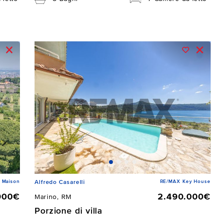
 Maison
RE/MAX Key House
Alfredo Casarelli
000€
2.490.000€
Marino, RM
Porzione di villa