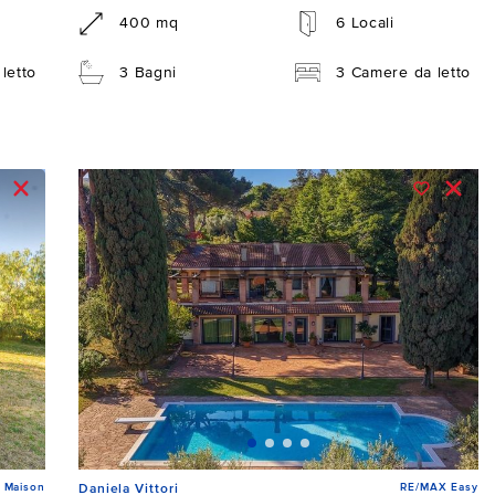
400 mq
6 Locali
letto
3 Bagni
3 Camere da letto
 Maison
RE/MAX Easy
Daniela Vittori