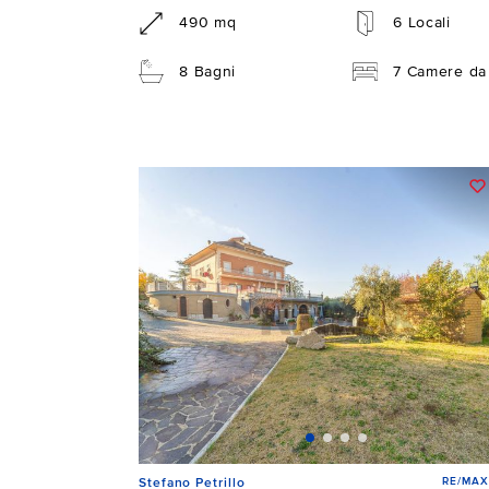
490 mq
6 Locali
8 Bagni
7 Camere da 
RE/MAX
Stefano Petrillo