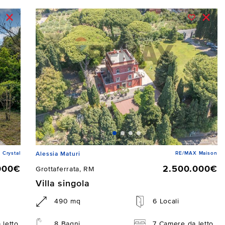
 Crystal
RE/MAX Maison
Alessia Maturi
000€
2.500.000€
Grottaferrata, RM
Villa singola
490 mq
6 Locali
 letto
8 Bagni
7 Camere da letto