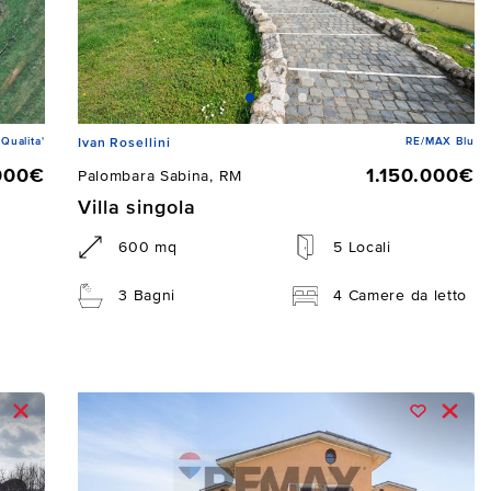
Qualita'
RE/MAX Blu
Ivan Rosellini
000€
1.150.000€
Palombara Sabina, RM
Villa singola
600 mq
5 Locali
3 Bagni
4 Camere da letto