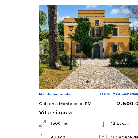
The RE/MAX Collection
Nicole Imperiale
2.500.
Guidonia Montecelio, RM
Villa singola
1500 mq
12 Locali
9 Bagni
11 Camere da