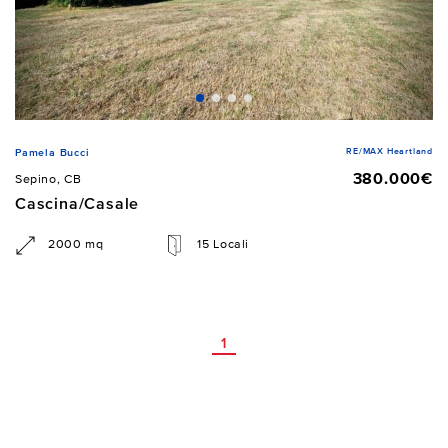
RE/MAX Heartland
Pamela Bucci
380.000€
Sepino, CB
Cascina/Casale
2000 mq
15 Locali
1