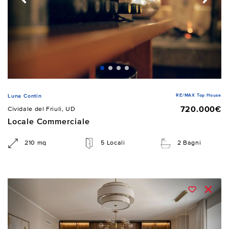
RE/MAX Top House
Luna Contin
720.000€
Cividale del Friuli, UD
Locale Commerciale
210 mq
5 Locali
2 Bagni