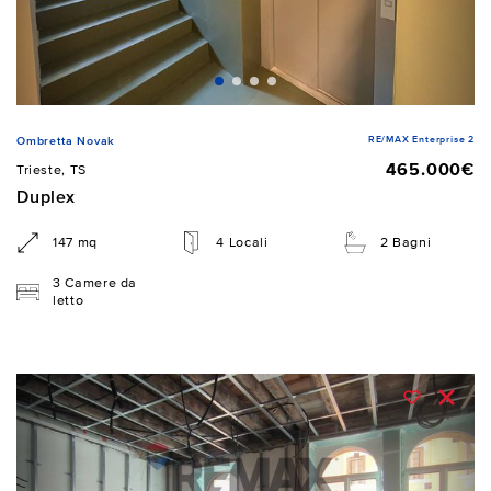
RE/MAX Enterprise 2
Ombretta Novak
465.000€
Trieste, TS
Duplex
147 mq
4 Locali
2 Bagni
3 Camere da
letto