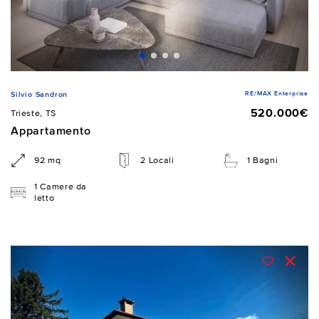
RE/MAX Enterprise
Silvio Sandron
520.000€
Trieste, TS
Appartamento
92 mq
2 Locali
1 Bagni
1 Camere da
letto