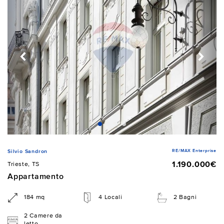
RE/MAX Enterprise
Silvio Sandron
1.190.000€
Trieste, TS
Appartamento
184 mq
4 Locali
2 Bagni
2 Camere da
letto