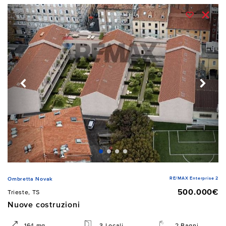
RE/MAX Enterprise 2
Ombretta Novak
500.000€
Trieste, TS
Nuove costruzioni
164 mq
3 Locali
2 Bagni