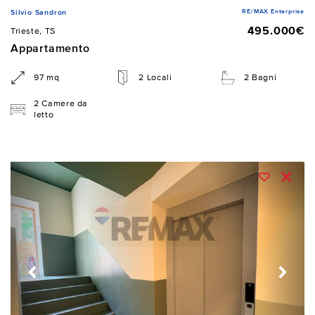
RE/MAX Enterprise
Silvio Sandron
495.000€
Trieste, TS
Appartamento
97 mq
2 Locali
2 Bagni
2 Camere da
letto