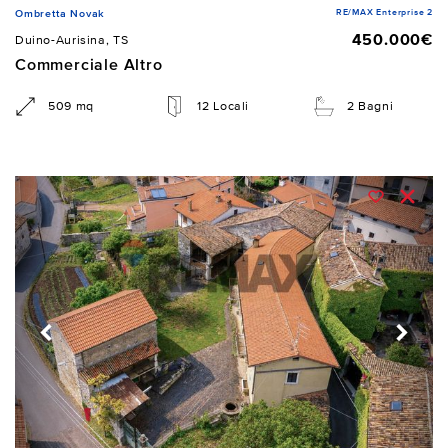
RE/MAX Enterprise 2
Ombretta Novak
450.000€
Duino-Aurisina, TS
Commerciale Altro
509 mq
12 Locali
2 Bagni