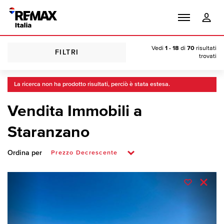
Vedi
1 - 18
di
70
risultati
FILTRI
trovati
La ricerca non ha prodotto risultati, perciò è stata estesa.
Vendita Immobili a
Staranzano
Ordina per