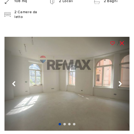
108 mq
2 Locali
2 Bagni
2 Camere da
letto