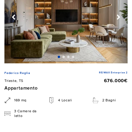
RE/MAX Enterprise 2
Federico Reglia
676.000€
Trieste, TS
Appartamento
169 mq
4 Locali
2 Bagni
3 Camere da
letto