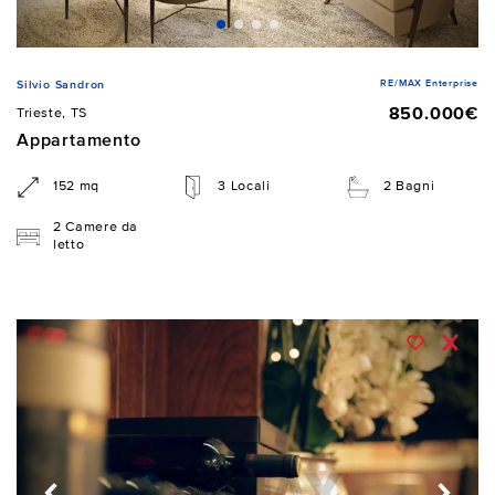
RE/MAX Enterprise
Silvio Sandron
850.000€
Trieste, TS
Appartamento
152 mq
3 Locali
2 Bagni
2 Camere da
letto