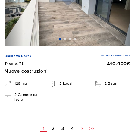
RE/MAX Enterprise 2
Ombretta Novak
410.000€
Trieste, TS
Nuove costruzioni
128 mq
3 Locali
2 Bagni
2 Camere da
letto
1
2
3
4
>
>>