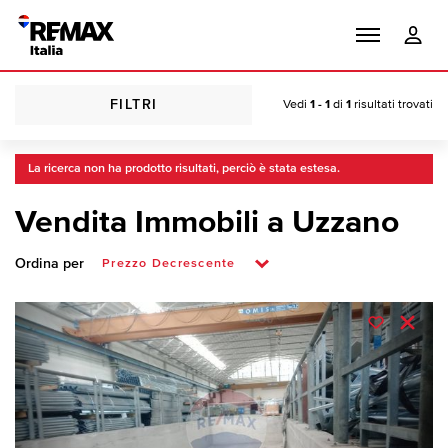
FILTRI
Vedi
1 - 1
di
1
risultati trovati
La ricerca non ha prodotto risultati, perciò è stata estesa.
Vendita Immobili a Uzzano
Ordina per