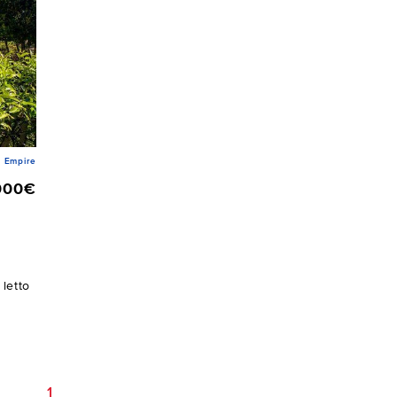
 Empire
000€
letto
1