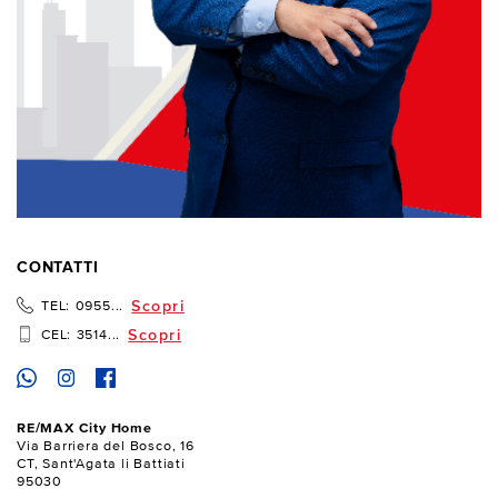
CONTATTI
Scopri
TEL:
0955...
Scopri
CEL:
3514...
RE/MAX City Home
Via Barriera del Bosco, 16
CT, Sant'Agata li Battiati
95030