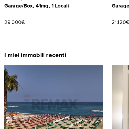
Garage/Box, 41mq, 1 Locali
Garage
29.000€
21.120
I miei immobili recenti