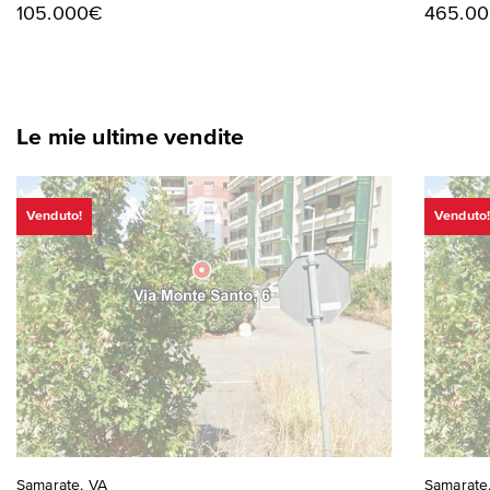
105.000€
465.0
Le mie ultime vendite
Venduto!
Venduto
Samarate, VA
Samarate