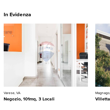
In Evidenza
Varese, VA
Magnago,
Negozio, 101mq, 3 Locali
Villett