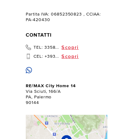
Partita IVA: 06852350823
, CCIAA:
PA-420430
CONTATTI
Scopri
TEL:
3358...
Scopri
CEL:
+393...
RE/MAX City Home 14
Via Sciuti, 166/A
PA, Palermo
90144