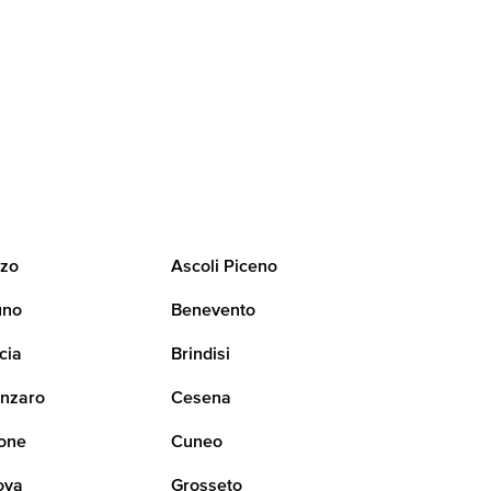
zo
Ascoli Piceno
uno
Benevento
cia
Brindisi
nzaro
Cesena
one
Cuneo
ova
Grosseto