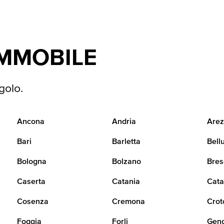
IMMOBILE
golo.
Ancona
Andria
Arez
Bari
Barletta
Bell
Bologna
Bolzano
Bres
Caserta
Catania
Cata
Cosenza
Cremona
Crot
Foggia
Forli
Gen