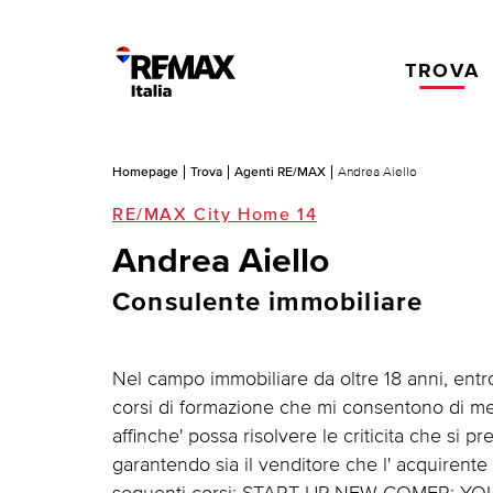
TROVA
Homepage
Trova
Agenti RE/MAX
Andrea Aiello
RE/MAX City Home 14
Andrea Aiello
Consulente immobiliare
Nel campo immobiliare da oltre 18 anni, ent
corsi di formazione che mi consentono di mett
affinche' possa risolvere le criticita che si
garantendo sia il venditore che l' acquirente 
seguenti corsi: START UP NEW COMER; YO