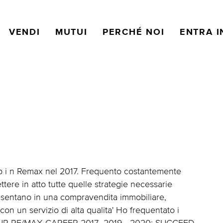
VENDI
MUTUI
PERCHÉ NOI
ENTRA I
ro i n Remax nel 2017. Frequento costantemente
ere in atto tutte quelle strategie necessarie
 presentano in una compravendita immobiliare,
con un servizio di alta qualita' Ho frequentato i
UR RE/MAX CAREER 2017- 2019 - 2020; SUCCEED