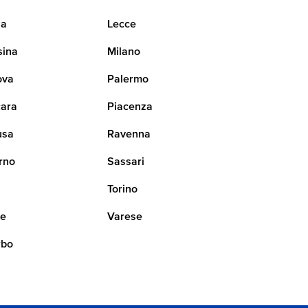
na
Lecce
sina
Milano
ova
Palermo
ara
Piacenza
usa
Ravenna
rno
Sassari
i
Torino
ne
Varese
rbo