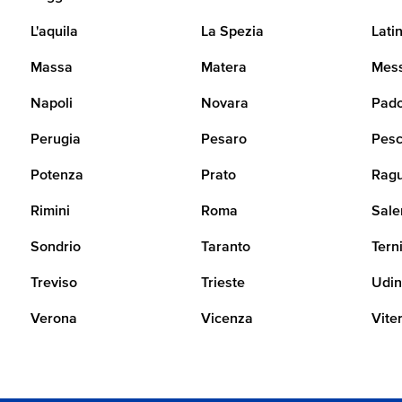
L'aquila
La Spezia
Lati
Massa
Matera
Mes
Napoli
Novara
Pad
Perugia
Pesaro
Pesc
Potenza
Prato
Rag
Rimini
Roma
Sale
Sondrio
Taranto
Tern
Treviso
Trieste
Udi
Verona
Vicenza
Vite