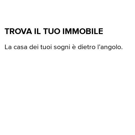
TROVA IL TUO IMMOBILE
La casa dei tuoi sogni è dietro l’angolo.
Agrigento
Alessandria
Ancona
Andria
Arezzo
Ascoli Piceno
Asti
Avellino
Bari
Barletta
Mostra tutte le città