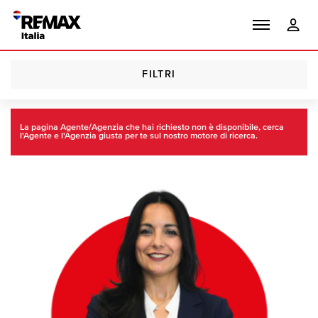
FILTRI
Homepage
Trova
Agenti RE/MAX
La pagina Agente/Agenzia che hai richiesto non è disponibile, cerca
l'Agente e l'Agenzia giusta per te sul nostro motore di ricerca.