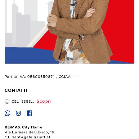
Partita IVA: 05600550874
, CCIAA: ----
CONTATTI
Scopri
CEL:
3388...
RE/MAX City Home
Via Barriera del Bosco, 16
CT, Sant'Agata li Battiati