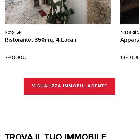
Noto, SR
Nizza di S
Ristorante, 350mq, 4 Locali
Appart
79.000€
139.00
VISUALIZZA IMMOBILI AGENTE
TROVA IL TUO IMMOBILE