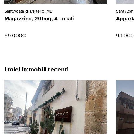
Sant'Agata di Militello, ME
Sant'Agata
Magazzino, 201mq, 4 Locali
Appart
59.000€
99.00
I miei immobili recenti