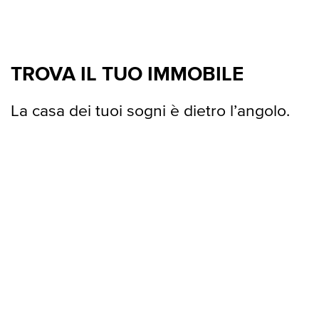
TROVA IL TUO IMMOBILE
La casa dei tuoi sogni è dietro l’angolo.
Agrigento
Alessandria
Ancona
Andria
Arezzo
Ascoli Piceno
Asti
Avellino
Bari
Barletta
Mostra tutte le città