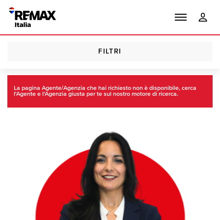
FILTRI
Homepage
Trova
Agenti RE/MAX
La pagina Agente/Agenzia che hai richiesto non è disponibile, cerca
l'Agente e l'Agenzia giusta per te sul nostro motore di ricerca.