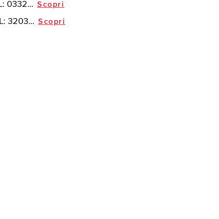
L:
0332...
Scopri
L:
3203...
Scopri