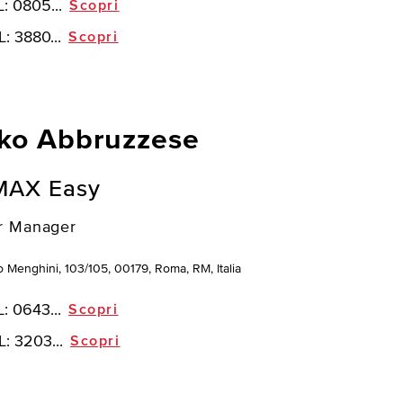
L:
0805...
Scopri
L:
3880...
Scopri
ko Abbruzzese
MAX Easy
r Manager
o Menghini, 103/105, 00179, Roma, RM, Italia
L:
0643...
Scopri
L:
3203...
Scopri