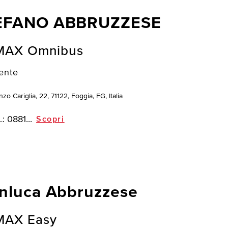
EFANO ABBRUZZESE
MAX Omnibus
ente
zo Cariglia, 22, 71122, Foggia, FG, Italia
L:
0881...
Scopri
nluca Abbruzzese
MAX Easy