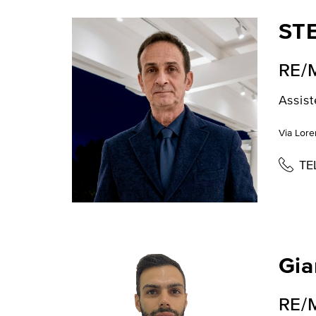
ST
RE/
Assist
Via Loren
TE
Gia
RE/