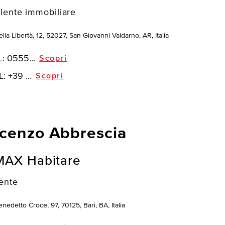
lente immobiliare
lla Libertà, 12, 52027, San Giovanni Valdarno, AR, Italia
L:
0555...
Scopri
L:
+39 ...
Scopri
cenzo Abbrescia
MAX Habitare
ente
nedetto Croce, 97, 70125, Bari, BA, Italia