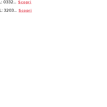
L:
0332...
Scopri
L:
3203...
Scopri