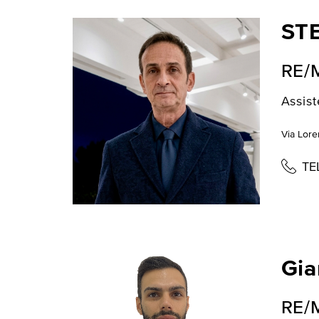
ST
RE/
Assist
Via Loren
TE
Gia
RE/