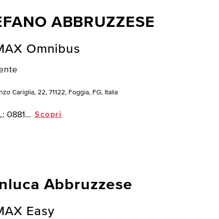
EFANO ABBRUZZESE
MAX Omnibus
ente
zo Cariglia, 22, 71122, Foggia, FG, Italia
L:
0881...
Scopri
nluca Abbruzzese
MAX Easy