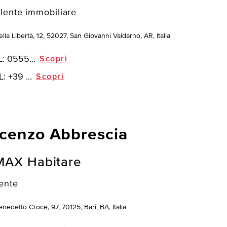
lente immobiliare
lla Libertà, 12, 52027, San Giovanni Valdarno, AR, Italia
L:
0555...
Scopri
L:
+39 ...
Scopri
cenzo Abbrescia
MAX Habitare
ente
nedetto Croce, 97, 70125, Bari, BA, Italia