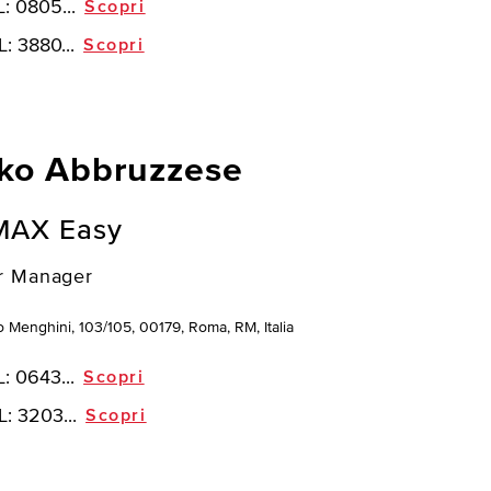
L:
0805...
Scopri
L:
3880...
Scopri
ko Abbruzzese
MAX Easy
r Manager
o Menghini, 103/105, 00179, Roma, RM, Italia
L:
0643...
Scopri
L:
3203...
Scopri