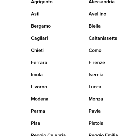
Agrigento
Alessandria
Asti
Avellino
Bergamo
Biella
Cagliari
Caltanissetta
Chieti
Como
Ferrara
Firenze
Imola
Isernia
Livorno
Lucca
Modena
Monza
Parma
Pavia
Pisa
Pistoia
Reggio Calabria
Reggio Emilia