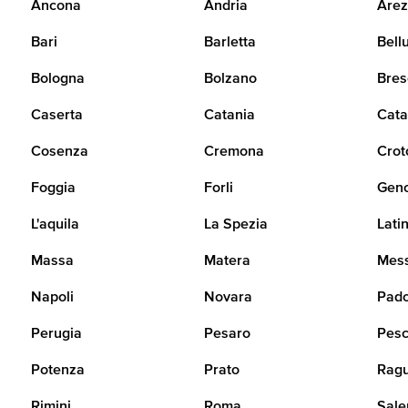
Ancona
Andria
Arez
Bari
Barletta
Bell
Bologna
Bolzano
Bres
Caserta
Catania
Cata
Cosenza
Cremona
Crot
Foggia
Forli
Gen
L'aquila
La Spezia
Lati
Massa
Matera
Mes
Napoli
Novara
Pad
Perugia
Pesaro
Pesc
Potenza
Prato
Rag
Rimini
Roma
Sale