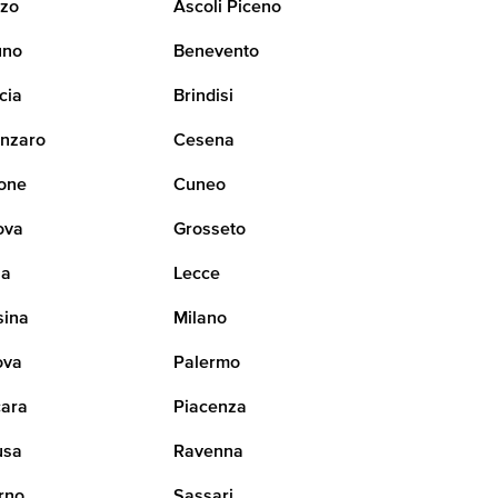
zo
Ascoli Piceno
uno
Benevento
cia
Brindisi
nzaro
Cesena
one
Cuneo
ova
Grosseto
na
Lecce
sina
Milano
ova
Palermo
ara
Piacenza
usa
Ravenna
rno
Sassari