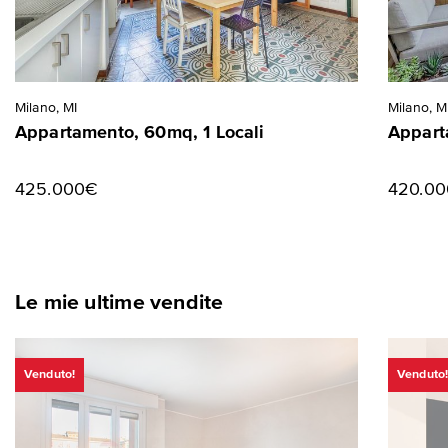
Milano, MI
Milano, M
Appartamento, 60mq, 1 Locali
Appart
425.000€
420.0
Le mie ultime vendite
Venduto!
Venduto