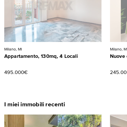
Milano, MI
Milano, M
Appartamento, 130mq, 4 Locali
Nuove 
495.000€
245.0
I miei immobili recenti