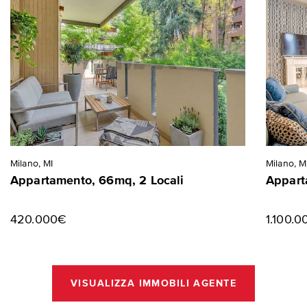
Milano, MI
Milano, M
Appartamento, 66mq, 2 Locali
Appart
420.000€
1.100.
VISUALIZZA IMMOBILI AGENTE