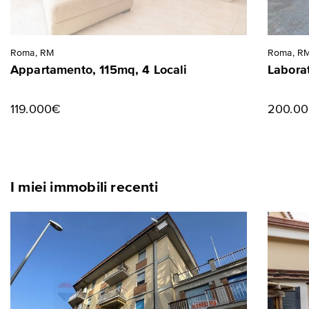
Roma, RM
Roma, R
Appartamento, 115mq, 4 Locali
Laborat
119.000€
200.0
I miei immobili recenti