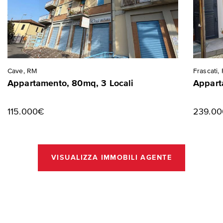
Cave, RM
Frascati,
Appartamento, 80mq, 3 Locali
Appart
115.000€
239.0
VISUALIZZA IMMOBILI AGENTE