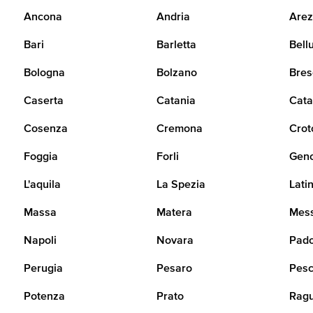
Ancona
Andria
Arez
Bari
Barletta
Bell
Bologna
Bolzano
Bres
Caserta
Catania
Cata
Cosenza
Cremona
Crot
Foggia
Forli
Gen
L'aquila
La Spezia
Lati
Massa
Matera
Mes
Napoli
Novara
Pad
Perugia
Pesaro
Pesc
Potenza
Prato
Rag