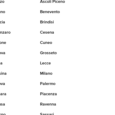
zo
Ascoli Piceno
uno
Benevento
cia
Brindisi
nzaro
Cesena
one
Cuneo
ova
Grosseto
na
Lecce
sina
Milano
ova
Palermo
ara
Piacenza
usa
Ravenna
rno
Sassari