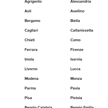
Agrigento
Alessandria
Asti
Avellino
Bergamo
Biella
Cagliari
Caltanissetta
Chieti
Como
Ferrara
Firenze
Imola
Isernia
Livorno
Lucca
Modena
Monza
Parma
Pavia
Pisa
Pistoia
Reggio Calabria
Reggio Emilia