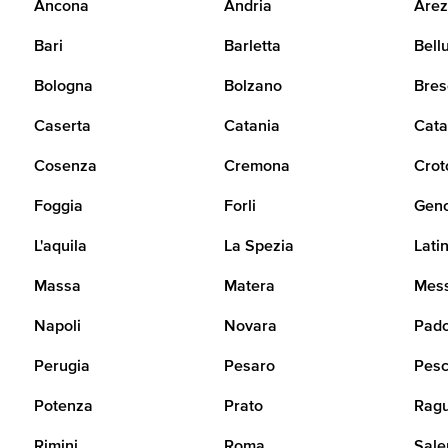
Ancona
Andria
Arez
Bari
Barletta
Bell
Bologna
Bolzano
Bres
Caserta
Catania
Cata
Cosenza
Cremona
Crot
Foggia
Forli
Gen
L'aquila
La Spezia
Lati
Massa
Matera
Mes
Napoli
Novara
Pad
Perugia
Pesaro
Pesc
Potenza
Prato
Rag
Rimini
Roma
Sale