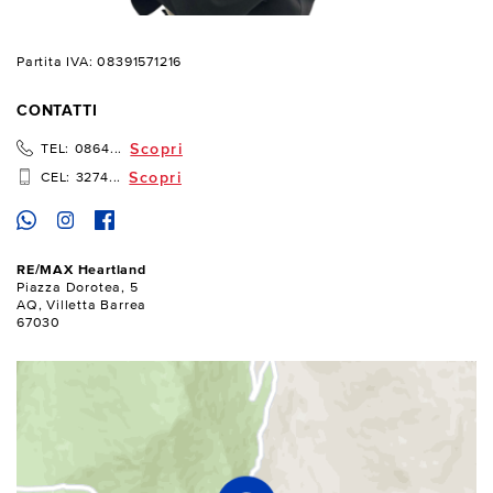
Partita IVA: 08391571216
CONTATTI
Scopri
TEL:
0864...
Scopri
CEL:
3274...
RE/MAX Heartland
Piazza Dorotea, 5
AQ, Villetta Barrea
67030