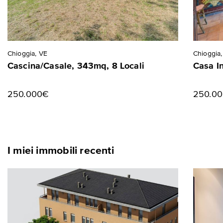
Chioggia, VE
Chioggia,
Cascina/Casale, 343mq, 8 Locali
Casa I
250.000€
250.0
I miei immobili recenti