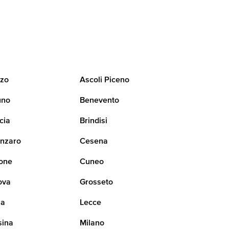
zo
Ascoli Piceno
uno
Benevento
cia
Brindisi
nzaro
Cesena
one
Cuneo
ova
Grosseto
na
Lecce
sina
Milano