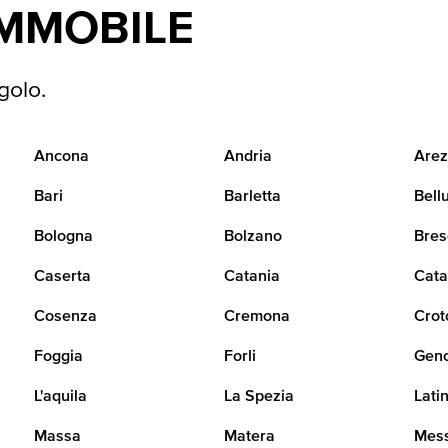
IMMOBILE
golo.
Ancona
Andria
Arez
Bari
Barletta
Bell
Bologna
Bolzano
Bres
Caserta
Catania
Cata
Cosenza
Cremona
Crot
Foggia
Forli
Gen
L'aquila
La Spezia
Lati
Massa
Matera
Mes