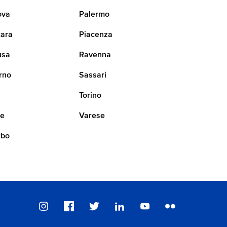
ova
Palermo
ara
Piacenza
usa
Ravenna
rno
Sassari
i
Torino
ne
Varese
rbo