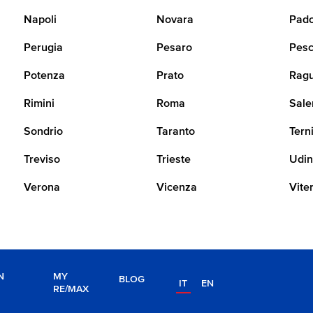
Napoli
Novara
Pad
Perugia
Pesaro
Pesc
Potenza
Prato
Rag
Rimini
Roma
Sale
Sondrio
Taranto
Tern
Treviso
Trieste
Udi
Verona
Vicenza
Vite
N
MY
BLOG
IT
EN
RE/MAX