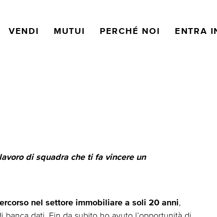
VENDI
MUTUI
PERCHÉ NOI
ENTRA I
l lavoro di squadra che ti fa vincere un
,
ercorso nel settore immobiliare a soli 20 anni
 banca dati. Fin da subito ho avuto l’opportunità di