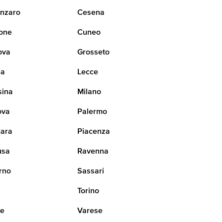
nzaro
Cesena
one
Cuneo
ova
Grosseto
na
Lecce
sina
Milano
ova
Palermo
ara
Piacenza
usa
Ravenna
rno
Sassari
i
Torino
ne
Varese