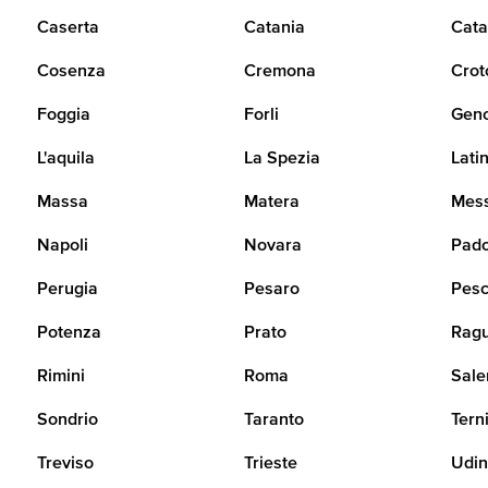
Caserta
Catania
Cata
Cosenza
Cremona
Crot
Foggia
Forli
Gen
L'aquila
La Spezia
Lati
Massa
Matera
Mes
Napoli
Novara
Pad
Perugia
Pesaro
Pesc
Potenza
Prato
Rag
Rimini
Roma
Sale
Sondrio
Taranto
Tern
Treviso
Trieste
Udi