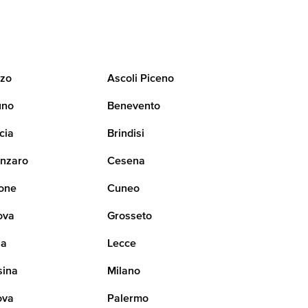
zo
Ascoli Piceno
uno
Benevento
cia
Brindisi
nzaro
Cesena
one
Cuneo
ova
Grosseto
na
Lecce
sina
Milano
ova
Palermo