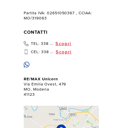
Partita IVA: 02651050367
, CCIAA:
MO/319063
CONTATTI
Scopri
TEL:
338 ...
Scopri
CEL:
338 ...
RE/MAX Unicorn
Via Emilia Ovest, 479
MO, Modena
41123