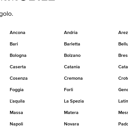
golo.
Ancona
Andria
Arez
Bari
Barletta
Bell
Bologna
Bolzano
Bres
Caserta
Catania
Cata
Cosenza
Cremona
Crot
Foggia
Forli
Gen
L'aquila
La Spezia
Lati
Massa
Matera
Mes
Napoli
Novara
Pad