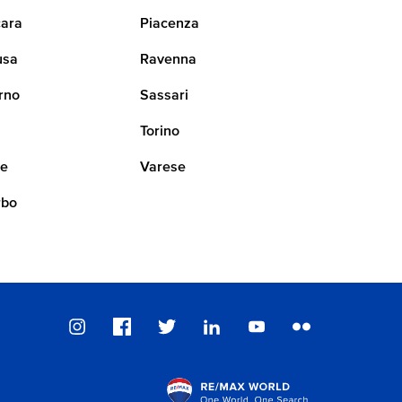
ara
Piacenza
usa
Ravenna
rno
Sassari
i
Torino
ne
Varese
rbo