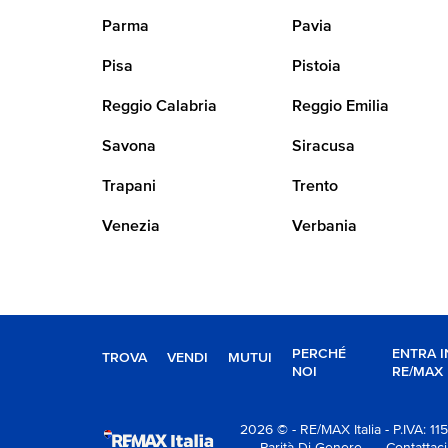
Parma
Pavia
Pisa
Pistoia
Reggio Calabria
Reggio Emilia
Savona
Siracusa
Trapani
Trento
Venezia
Verbania
PERCHÉ
ENTRA I
TROVA
VENDI
MUTUI
NOI
RE/MAX
2026 © - RE/MAX Italia - P.IVA: 
- Parità Di Genere
- Contattaci