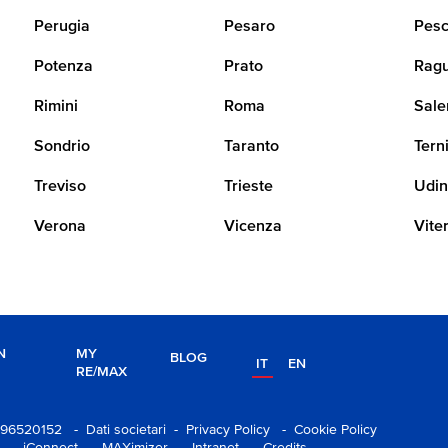
Perugia
Pesaro
Pesc
Potenza
Prato
Rag
Rimini
Roma
Sale
Sondrio
Taranto
Tern
Treviso
Trieste
Udi
Verona
Vicenza
Vite
N
MY
BLOG
IT
EN
RE/MAX
11596520152
- Dati societari
- Privacy Policy
- Cookie Policy
- iConnect
- MAXimizer
- Intranet
- Credits