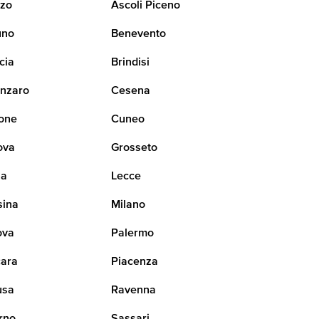
zo
Ascoli Piceno
uno
Benevento
cia
Brindisi
nzaro
Cesena
one
Cuneo
ova
Grosseto
na
Lecce
sina
Milano
ova
Palermo
ara
Piacenza
usa
Ravenna