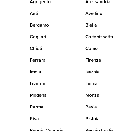
Agrigento
Alessandria
Asti
Avellino
Bergamo
Biella
Cagliari
Caltanissetta
Chieti
Como
Ferrara
Firenze
Imola
Isernia
Livorno
Lucca
Modena
Monza
Parma
Pavia
Pisa
Pistoia
Reggio Calabria
Reggio Emilia