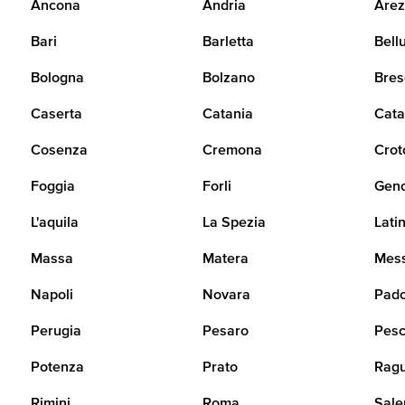
Ancona
Andria
Arez
Bari
Barletta
Bell
Bologna
Bolzano
Bres
Caserta
Catania
Cata
Cosenza
Cremona
Crot
Foggia
Forli
Gen
L'aquila
La Spezia
Lati
Massa
Matera
Mes
Napoli
Novara
Pad
Perugia
Pesaro
Pesc
Potenza
Prato
Rag
Rimini
Roma
Sale