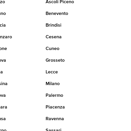
zo
Ascoli Piceno
uno
Benevento
cia
Brindisi
nzaro
Cesena
one
Cuneo
ova
Grosseto
na
Lecce
sina
Milano
ova
Palermo
ara
Piacenza
usa
Ravenna
rno
Sassari