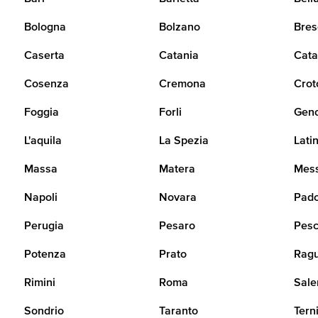
Bologna
Bolzano
Bres
Caserta
Catania
Cata
Cosenza
Cremona
Crot
Foggia
Forli
Gen
L'aquila
La Spezia
Lati
Massa
Matera
Mes
Napoli
Novara
Pad
Perugia
Pesaro
Pesc
Potenza
Prato
Rag
Rimini
Roma
Sale
Sondrio
Taranto
Tern