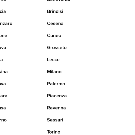
cia
Brindisi
nzaro
Cesena
one
Cuneo
ova
Grosseto
na
Lecce
sina
Milano
ova
Palermo
ara
Piacenza
usa
Ravenna
rno
Sassari
i
Torino