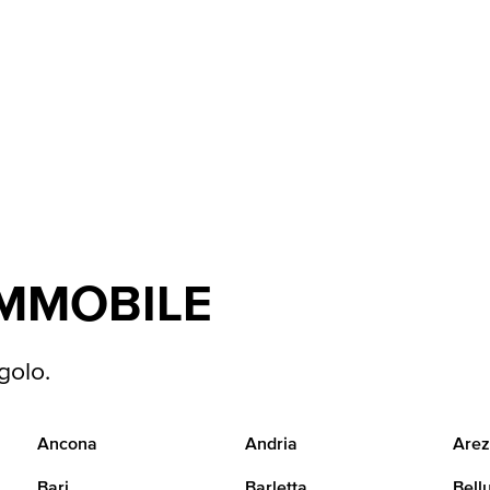
IMMOBILE
golo.
Ancona
Andria
Arez
Bari
Barletta
Bell