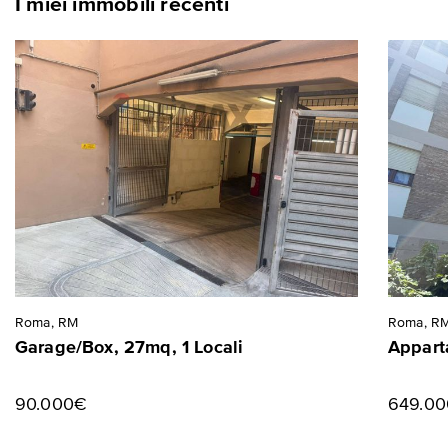
I miei immobili recenti
Roma, RM
Roma, R
Garage/Box, 27mq, 1 Locali
Appart
90.000€
649.0