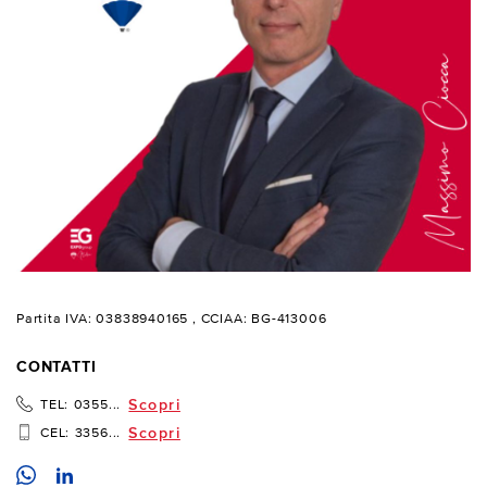
Partita IVA: 03838940165
, CCIAA: BG-413006
CONTATTI
Scopri
TEL:
0355...
Scopri
CEL:
3356...