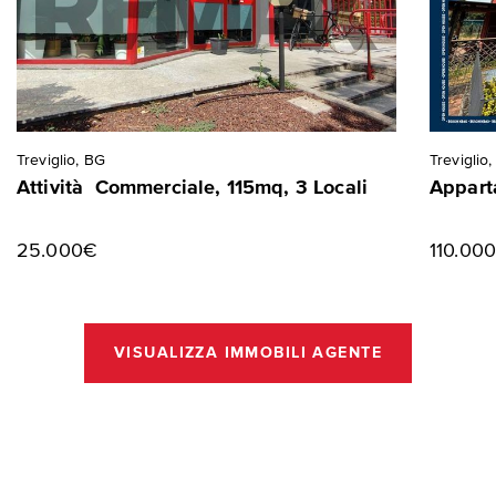
Treviglio, BG
Treviglio
Attività Commerciale, 115mq, 3 Locali
Appart
25.000€
110.00
VISUALIZZA IMMOBILI AGENTE