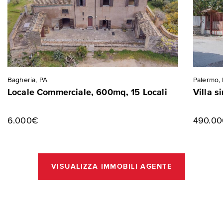
Bagheria, PA
Palermo,
Locale Commerciale, 600mq, 15 Locali
Villa s
6.000€
490.0
VISUALIZZA IMMOBILI AGENTE