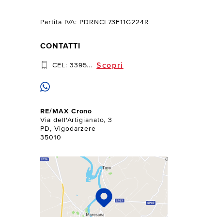
Partita IVA: PDRNCL73E11G224R
CONTATTI
Scopri
CEL:
3395...
RE/MAX Crono
Via dell'Artigianato, 3
PD, Vigodarzere
35010