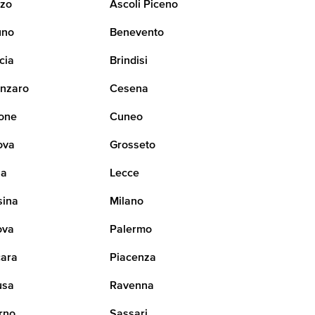
zo
Ascoli Piceno
uno
Benevento
cia
Brindisi
nzaro
Cesena
one
Cuneo
ova
Grosseto
na
Lecce
sina
Milano
ova
Palermo
ara
Piacenza
usa
Ravenna
rno
Sassari