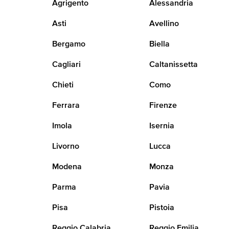
Agrigento
Alessandria
Asti
Avellino
Bergamo
Biella
Cagliari
Caltanissetta
Chieti
Como
Ferrara
Firenze
Imola
Isernia
Livorno
Lucca
Modena
Monza
Parma
Pavia
Pisa
Pistoia
Reggio Calabria
Reggio Emilia