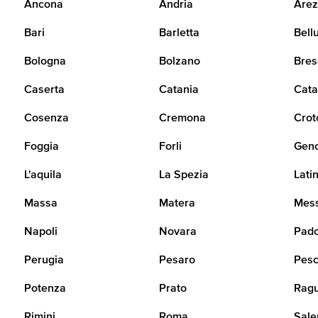
Ancona
Andria
Arez
Bari
Barletta
Bell
Bologna
Bolzano
Bres
Caserta
Catania
Cata
Cosenza
Cremona
Crot
Foggia
Forli
Gen
L'aquila
La Spezia
Lati
Massa
Matera
Mes
Napoli
Novara
Pad
Perugia
Pesaro
Pesc
Potenza
Prato
Rag
Rimini
Roma
Sale