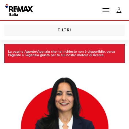
FILTRI
Homepage
Trova
Agenti RE/MAX
La pagina Agente/Agenzia che hai richiesto non è disponibile, cerca
l'Agente e l'Agenzia giusta per te sul nostro motore di ricerca.