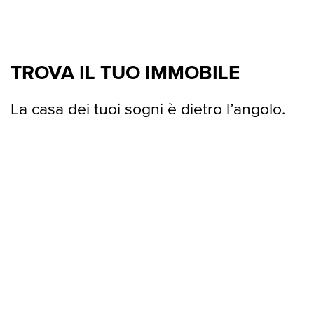
TROVA IL TUO IMMOBILE
La casa dei tuoi sogni è dietro l’angolo.
Agrigento
Alessandria
Ancona
Andria
Arezzo
Ascoli Piceno
Asti
Avellino
Bari
Barletta
Mostra tutte le città