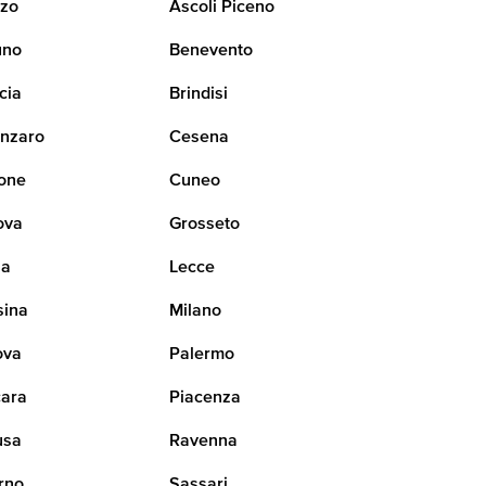
zo
Ascoli Piceno
uno
Benevento
cia
Brindisi
nzaro
Cesena
one
Cuneo
ova
Grosseto
na
Lecce
sina
Milano
ova
Palermo
ara
Piacenza
usa
Ravenna
rno
Sassari