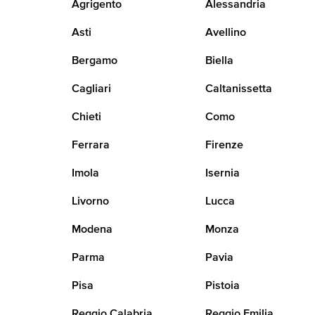
Agrigento
Alessandria
Asti
Avellino
Bergamo
Biella
Cagliari
Caltanissetta
Chieti
Como
Ferrara
Firenze
Imola
Isernia
Livorno
Lucca
Modena
Monza
Parma
Pavia
Pisa
Pistoia
Reggio Calabria
Reggio Emilia