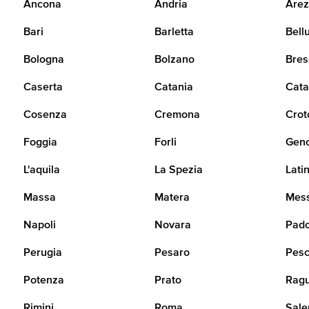
Ancona
Andria
Arez
Bari
Barletta
Bell
Bologna
Bolzano
Bres
Caserta
Catania
Cata
Cosenza
Cremona
Crot
Foggia
Forli
Gen
L'aquila
La Spezia
Lati
Massa
Matera
Mes
Napoli
Novara
Pad
Perugia
Pesaro
Pesc
Potenza
Prato
Rag
Rimini
Roma
Sale