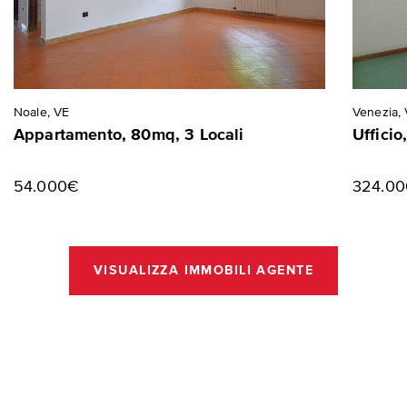
Noale, VE
Venezia,
Appartamento, 80mq, 3 Locali
Ufficio
54.000€
324.0
VISUALIZZA IMMOBILI AGENTE