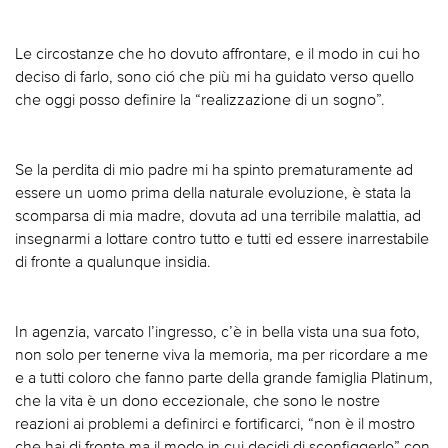
Le circostanze che ho dovuto affrontare, e il modo in cui ho
deciso di farlo, sono ció che più mi ha guidato verso quello
che oggi posso definire la “realizzazione di un sogno”.
Se la perdita di mio padre mi ha spinto prematuramente ad
essere un uomo prima della naturale evoluzione, è stata la
scomparsa di mia madre, dovuta ad una terribile malattia, ad
insegnarmi a lottare contro tutto e tutti ed essere inarrestabile
di fronte a qualunque insidia.
In agenzia, varcato l’ingresso, c’è in bella vista una sua foto,
non solo per tenerne viva la memoria, ma per ricordare a me
e a tutti coloro che fanno parte della grande famiglia Platinum,
che la vita è un dono eccezionale, che sono le nostre
reazioni ai problemi a definirci e fortificarci, “non è il mostro
che hai di fronte ma il modo in cui decidi di sconfiggerlo” con