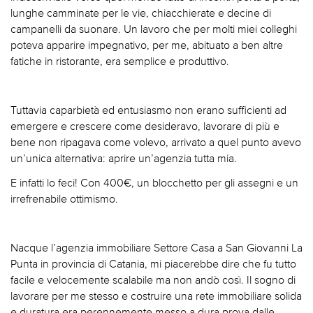
lunghe camminate per le vie, chiacchierate e decine di
campanelli da suonare. Un lavoro che per molti miei colleghi
poteva apparire impegnativo, per me, abituato a ben altre
fatiche in ristorante, era semplice e produttivo.
Tuttavia caparbietà ed entusiasmo non erano sufficienti ad
emergere e crescere come desideravo, lavorare di più e
bene non ripagava come volevo, arrivato a quel punto avevo
un’unica alternativa: aprire un’agenzia tutta mia.
E infatti lo feci! Con 400€, un blocchetto per gli assegni e un
irrefrenabile ottimismo.
Nacque l’agenzia immobiliare Settore Casa a San Giovanni La
Punta in provincia di Catania, mi piacerebbe dire che fu tutto
facile e velocemente scalabile ma non andò così. Il sogno di
lavorare per me stesso e costruire una rete immobiliare solida
e duratura era perennemente messo a dura prova dalle