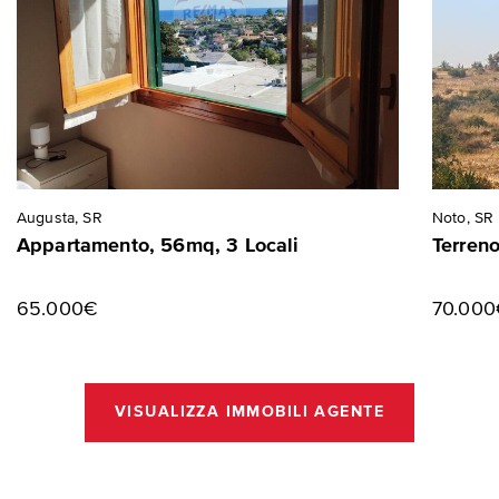
Augusta, SR
Noto, SR
Appartamento, 56mq, 3 Locali
Terren
65.000€
70.00
VISUALIZZA IMMOBILI AGENTE