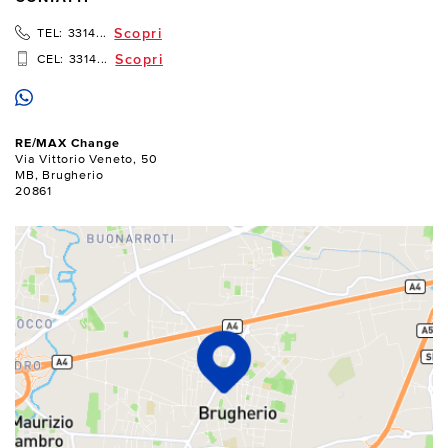
Scopri
TEL:
3314...
Scopri
CEL:
3314...
RE/MAX Change
Via Vittorio Veneto, 50
MB, Brugherio
20861