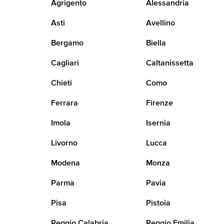
Agrigento
Alessandria
Asti
Avellino
Bergamo
Biella
Cagliari
Caltanissetta
Chieti
Como
Ferrara
Firenze
Imola
Isernia
Livorno
Lucca
Modena
Monza
Parma
Pavia
Pisa
Pistoia
Reggio Calabria
Reggio Emilia