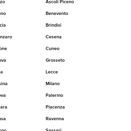
zo
Ascoli Piceno
uno
Benevento
cia
Brindisi
nzaro
Cesena
one
Cuneo
ova
Grosseto
na
Lecce
sina
Milano
ova
Palermo
ara
Piacenza
usa
Ravenna
rno
Sassari