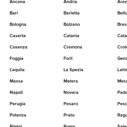
Ancona
Andria
Arez
Bari
Barletta
Bell
Bologna
Bolzano
Bres
Caserta
Catania
Cata
Cosenza
Cremona
Crot
Foggia
Forli
Gen
L'aquila
La Spezia
Lati
Massa
Matera
Mes
Napoli
Novara
Pad
Perugia
Pesaro
Pesc
Potenza
Prato
Rag
Rimini
Roma
Sale