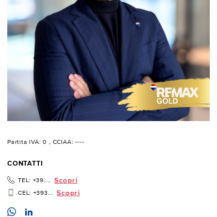
Partita IVA: 0
, CCIAA: ----
CONTATTI
Scopri
TEL:
+39....
Scopri
CEL:
+393...