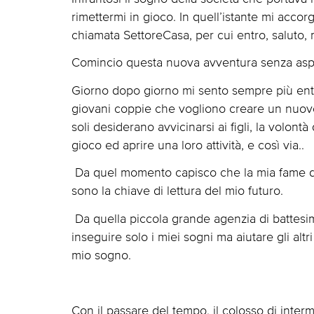
rimettermi in gioco. In quell’istante mi acco
chiamata SettoreCasa, per cui entro, saluto, 
Comincio questa nuova avventura senza aspe
Giorno dopo giorno mi sento sempre più entrar
giovani coppie che vogliono creare un nuovo n
soli desiderano avvicinarsi ai figli, la volontà
gioco ed aprire una loro attività, e così via..
Da quel momento capisco che la mia fame di 
sono la chiave di lettura del mio futuro.
Da quella piccola grande agenzia di battesim
inseguire solo i miei sogni ma aiutare gli altr
mio sogno.
Con il passare del tempo, il colosso di inte