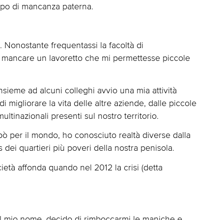
tipo di mancanza paterna.
. Nonostante frequentassi la facoltà di
i mancare un lavoretto che mi permettesse piccole
nsieme ad alcuni colleghi avvio una mia attività
 migliorare la vita delle altre aziende, dalle piccole
ltinazionali presenti sul nostro territorio.
pò per il mondo, ho conosciuto realtà diverse dalla
s dei quartieri più poveri della nostra penisola.
ietà affonda quando nel 2012 la crisi (detta
a il mio nome, decido di rimboccarmi le maniche e